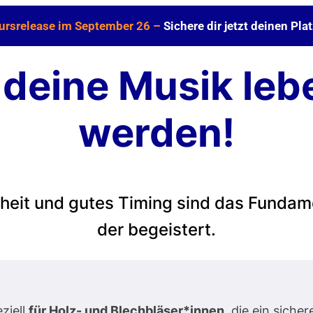
ursrelease im September 26 –
Sichere dir jetzt deinen Plat
 deine Musik leb
werden!
heit und gutes Timing sind das Fundame
der begeistert.
ziell
für Holz- und Blechbläser*innen
, die ein sich