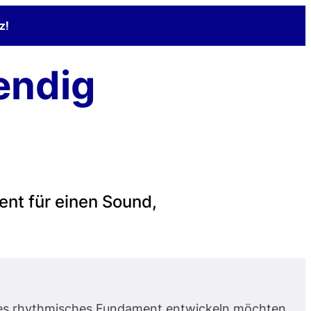
z!
endig
nt für einen Sound,
eres rhythmisches Fundament entwickeln möchten.