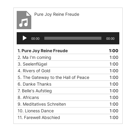
M
a
Pure Joy Reine Freude
t
C
Audio-
l
00:00
00:00
Player
a
1.
Pure Joy Reine Freude
1:00
s
2.
Ma I'm coming
1:00
e
3.
Seelenflügel
1:00
n
4.
Rivers of Gold
1:00
u
5.
The Gateway to the Hall of Peace
1:00
n
6.
Danke Thanks
1:00
7.
Belle's Aufstieg
1:00
d
8.
Africans
1:00
J
9.
Meditatives Schreiten
1:00
o
10.
Lioness Dance
1:00
a
11.
Farewell Abschied
1:00
c
h