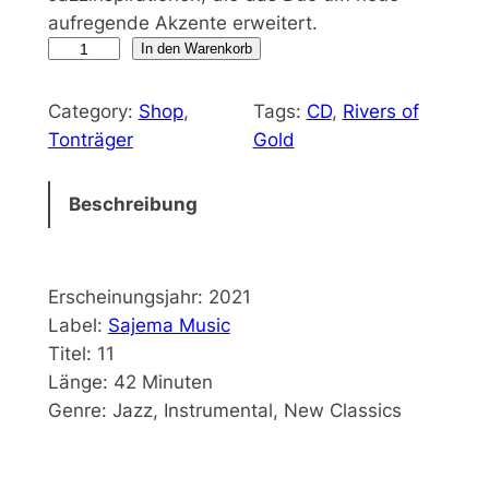
aufregende Akzente erweitert.
C
In den Warenkorb
D
"
Category:
Shop
, 
Tags:
CD
, 
Rivers of
R
Tonträger
Gold
i
v
Beschreibung
e
r
s
Erscheinungsjahr: 2021
o
Label:
Sajema Music
f
Titel: 11
G
Länge: 42 Minuten
o
Genre: Jazz, Instrumental, New Classics
l
d
"