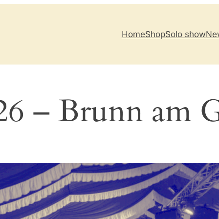
Home
Shop
Solo show
New
26 – Brunn am 