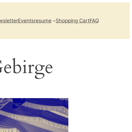
sletter
Events
resume
Shopping Cart
FAQ
Gebirge