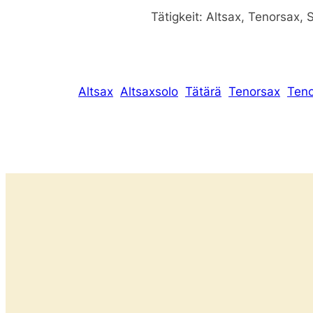
Tätigkeit: Altsax, Tenorsax, S
Altsax
Altsaxsolo
Tätärä
Tenorsax
Teno