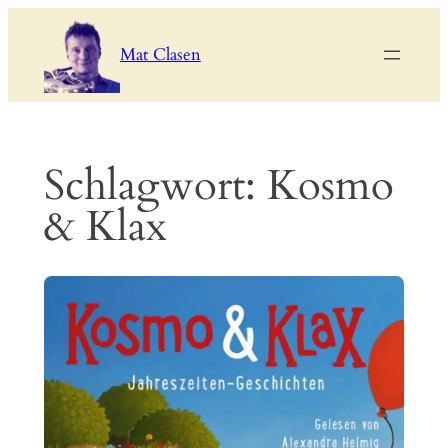
Zum
Inhalt
Mat Clasen
springen
Schlagwort:
Kosmo
& Klax