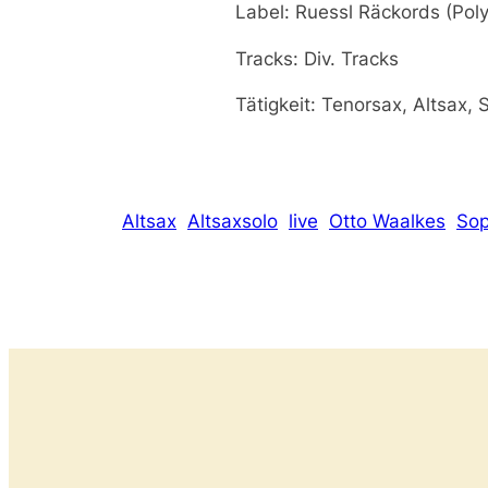
Label: Ruessl Räckords (Pol
Tracks: Div. Tracks
Tätigkeit: Tenorsax, Altsax, 
Altsax
Altsaxsolo
live
Otto Waalkes
Sop