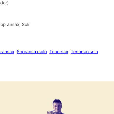
ydor)
Sopransax, Soli
ransax
Sopransaxsolo
Tenorsax
Tenorsaxsolo